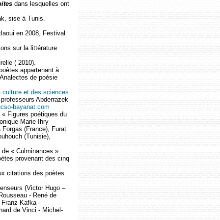
ites
dans lesquelles ont
ak, sise à Tunis.
laoui en 2008, Festival
ns sur la littérature
relle ( 2010).
 poètes appartenant à
e Analectes de poésie
la culture et des sciences
 professeurs Abderrazek
cso-bayanat.com
ée « Figures poétiques du
onique-Marie Ihry
 Forgas (France), Furat
ouhouch (Tunisie),
m de « Culminances »
poètes provenant des cinq
x citations des poètes
penseurs (Victor Hugo –
 Rousseau - René de
 Franz Kafka -
nard de Vinci - Michel-