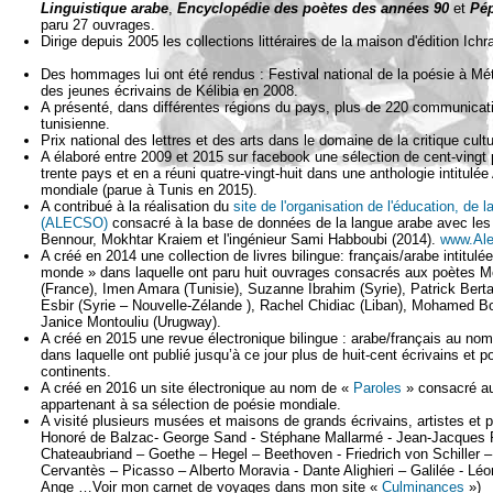
Linguistique arabe
,
Encyclopédie des poètes des années 90
et
Pép
paru 27 ouvrages.
Dirige depuis 2005 les collections littéraires de la maison d'édition Ichr
Des hommages lui ont été rendus : Festival national de la poésie à Mét
des jeunes écrivains de Kélibia en 2008.
A présenté, dans différentes régions du pays, plus de 220 communicatio
tunisienne.
Prix national des lettres et des arts dans le domaine de la critique cultu
A élaboré entre 2009 et 2015 sur facebook une sélection de cent-vingt
trente pays et en a réuni quatre-vingt-huit dans une anthologie intitulé
mondiale (parue à Tunis en 2015).
A contribué à la réalisation du
site de l'organisation de l'éducation, de 
(ALECSO)
consacré à la base de données de la langue arabe avec les
Bennour, Mokhtar Kraiem et l'ingénieur Sami Habboubi (2014).
www.Ale
A créé en 2014 une collection de livres bilingue: français/arabe intitul
monde » dans laquelle ont paru huit ouvrages consacrés aux poètes M
(France), Imen Amara (Tunisie), Suzanne Ibrahim (Syrie), Patrick Berta
Esbir (Syrie – Nouvelle-Zélande ), Rachel Chidiac (Liban), Mohamed B
Janice Montouliu (Urugway).
A créé en 2015 une revue électronique bilingue : arabe/français au no
dans laquelle ont publié jusqu’à ce jour plus de huit-cent écrivains et 
continents.
A créé en 2016 un site électronique au nom de «
Paroles
» consacré au
appartenant à sa sélection de poésie mondiale.
A visité plusieurs musées et maisons de grands écrivains, artistes et 
Honoré de Balzac- George Sand - Stéphane Mallarmé - Jean-Jacques
Chateaubriand – Goethe – Hegel – Beethoven - Friedrich von Schiller –
Cervantès – Picasso – Alberto Moravia - Dante Alighieri – Galilée - Léo
Ange …Voir mon carnet de voyages dans mon site «
Culminances
»)