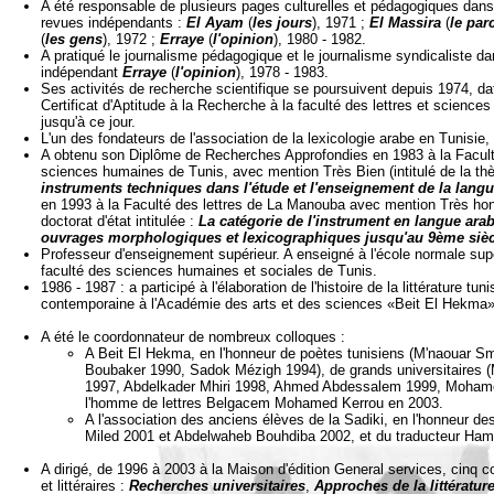
A été responsable de plusieurs pages culturelles et pédagogiques dans
revues indépendants :
El Ayam
(
les jours
), 1971 ;
El Massira
(
le par
(
les gens
), 1972 ;
Erraye
(
l'opinion
), 1980 - 1982.
A pratiqué le journalisme pédagogique et le journalisme syndicaliste dan
indépendant
Erraye
(
l'opinion
), 1978 - 1983.
Ses activités de recherche scientifique se poursuivent depuis 1974, da
Certificat d'Aptitude à la Recherche à la faculté des lettres et scienc
jusqu'à ce jour.
L'un des fondateurs de l'association de la lexicologie arabe en Tunisie,
A obtenu son Diplôme de Recherches Approfondies en 1983 à la Faculté
sciences humaines de Tunis, avec mention Très Bien (intitulé de la th
instruments techniques dans l'étude et l'enseignement de la lang
en 1993 à la Faculté des lettres de La Manouba avec mention Très hon
doctorat d'état intitulée :
La catégorie de l'instrument en langue arab
ouvrages morphologiques et lexicographiques jusqu'au 9ème siècl
Professeur d'enseignement supérieur. A enseigné à l'école normale supé
faculté des sciences humaines et sociales de Tunis.
1986 - 1987 : a participé à l'élaboration de l'histoire de la littérature t
contemporaine à l'Académie des arts et des sciences «Beit El Hekma»
A été le coordonnateur de nombreux colloques :
A Beit El Hekma, en l'honneur de poètes tunisiens (M'naouar 
Boubaker 1990, Sadok Mézigh 1994), de grands universitaires
1997, Abdelkader Mhiri 1998, Ahmed Abdessalem 1999, Mohame
l'homme de lettres Belgacem Mohamed Kerrou en 2003.
A l'association des anciens élèves de la Sadiki, en l'honneur 
Miled 2001 et Abdelwaheb Bouhdiba 2002, et du traducteur Ham
A dirigé, de 1996 à 2003 à la Maison d'édition General services, cinq co
et littéraires :
Recherches universitaires
,
Approches de la littératur