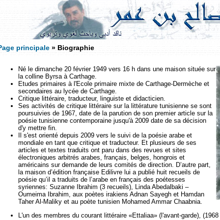
Page principale
» Biographie
Né le dimanche 20 février 1949 vers 16 h dans une maison située sur
la colline Byrsa à Carthage.
Etudes primaires à l'Ecole primaire mixte de Carthage-Dermèche et
secondaires au lycée de Carthage.
Critique littéraire, traducteur, linguiste et didacticien.
Ses activités de critique littéraire sur la littérature tunisienne se sont
poursuivies de 1967, date de la parution de son premier article sur la
poésie tunisienne contemporaine jusqu'à 2009 date de sa décision
d'y mettre fin.
Il s'est orienté depuis 2009 vers le suivi de la poésie arabe et
mondiale en tant que critique et traducteur. Et plusieurs de ses
articles et textes traduits ont paru dans des revues et sites
électroniques arbitrés arabes, français, belges, hongrois et
américains sur demande de leurs comités de direction. D’autre part,
la maison d’édition française Edilivre lui a publié huit recueils de
poésie qu’il a traduits de l’arabe en français des poétesses
syriennes: Suzanne Ibrahim (3 recueils), Linda Abedalbaki –
Oumeima Ibrahim, aux poètes irakiens Adnan Sayegh et Hamdan
Taher Al-Maliky et au poète tunisien Mohamed Ammar Chaabnia.
L'un des membres du courant littéraire «Ettaliaa» (l'avant-garde), (1968 