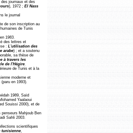
 des journaux et des
cours
), 1972 ;
El Nass
s le journal
te de son inscription au
es humaines de Tunis
 en 1983.
 des lettres et
èse :
L'utilisation des
ue arabe
) ; et a soutenu
orable, sa thèse de
e à travers les
e de l'Hégire
.
rieure de Tunis et à la
unisienne moderne et
 (paru en 1993).
Smédah 1989, Saïd
 (Mohamed Yaalaoui
d Souissi 2000), et de
des penseurs Mahjoub Ben
adi Sahli 2003.
llections scientifiques
e tunisienne
,